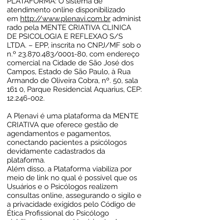
PLATAFORMA: O sistema de
atendimento online disponibilizado
em
http://www.plenavi.com.br
administ
rado pela MENTE CRIATIVA CLINICA
DE PSICOLOGIA E REFLEXAO S/S
LTDA. – EPP, inscrita no CNPJ/MF sob o
n.º
23.870.483
/0001-80, com endereço
comercial na Cidade de São José dos
Campos, Estado de São Paulo, à Rua
Armando de Oliveira Cobra, nº. 50, sala
161 0, Parque Residencial Aquarius, CEP:
12.246-002
.
A Plenavi é uma plataforma da MENTE
CRIATIVA que oferece gestão de
agendamentos e pagamentos,
conectando pacientes a psicólogos
devidamente cadastrados da
plataforma.
Além disso, a Plataforma viabiliza por
meio de link no qual é possível que os
Usuários e o Psicólogos realizem
consultas online, assegurando o sigilo e
a privacidade exigidos pelo Código de
Ética Profissional do Psicólogo