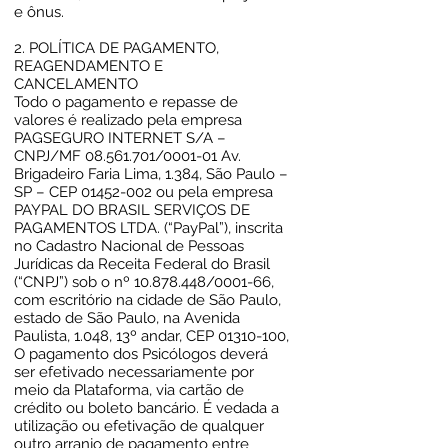
e ônus.
2. POLÍTICA DE PAGAMENTO,
REAGENDAMENTO E
CANCELAMENTO
Todo o pagamento e repasse de
valores é realizado pela empresa
PAGSEGURO INTERNET S/A –
CNPJ/MF
08.561.701
/0001-01 Av.
Brigadeiro Faria Lima, 1.384, São Paulo –
SP – CEP
01452-002
ou pela empresa
PAYPAL DO BRASIL SERVIÇOS DE
PAGAMENTOS LTDA. (“PayPal”), inscrita
no Cadastro Nacional de Pessoas
Jurídicas da Receita Federal do Brasil
(“CNPJ”) sob o nº
10.878.448
/0001-66,
com escritório na cidade de São Paulo,
estado de São Paulo, na Avenida
Paulista, 1.048, 13º andar, CEP
01310-100
,
O pagamento dos Psicólogos deverá
ser efetivado necessariamente por
meio da Plataforma, via cartão de
crédito ou boleto bancário. É vedada a
utilização ou efetivação de qualquer
outro arranjo de pagamento entre