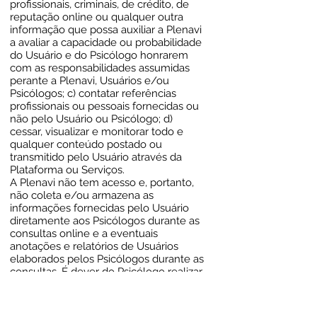
profissionais, criminais, de crédito, de
reputação online ou qualquer outra
informação que possa auxiliar a Plenavi
a avaliar a capacidade ou probabilidade
do Usuário e do Psicólogo honrarem
com as responsabilidades assumidas
perante a Plenavi, Usuários e/ou
Psicólogos; c) contatar referências
profissionais ou pessoais fornecidas ou
não pelo Usuário ou Psicólogo; d)
cessar, visualizar e monitorar todo e
qualquer conteúdo postado ou
transmitido pelo Usuário através da
Plataforma ou Serviços.
A Plenavi não tem acesso e, portanto,
não coleta e/ou armazena as
informações fornecidas pelo Usuário
diretamente aos Psicólogos durante as
consultas online e a eventuais
anotações e relatórios de Usuários
elaborados pelos Psicólogos durante as
consultas. É dever do Psicólogo realizar
a devida coleta e armazenamento das
informações fornecidas pelo Usuário.
Portanto, é de responsabilidade do